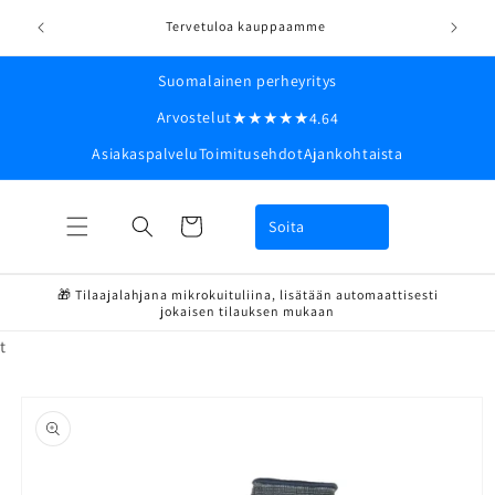
Ohita ja
Toimitu
siirry
Tervetuloa kauppaamme
ilman
sisältöön
Suomalainen perheyritys
Arvostelut
★★★★★
4.64
Asiakaspalvelu
Toimitusehdot
Ajankohtaista
Ostoskori
Soita
🎁 Tilaajalahjana mikrokuituliina, lisätään automaattisesti
jokaisen tilauksen mukaan
t
Siirry
tuotetietoihin