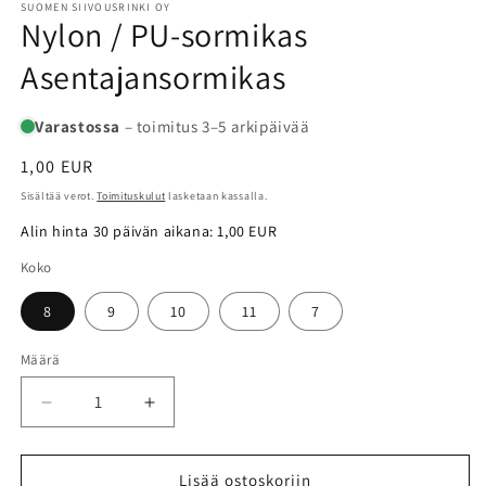
SUOMEN SIIVOUSRINKI OY
Nylon / PU-sormikas
Asentajansormikas
Varastossa
– toimitus 3–5 arkipäivää
Normaalihinta
1,00 EUR
Sisältää verot.
Toimituskulut
lasketaan kassalla.
Alin hinta 30 päivän aikana:
1,00 EUR
Koko
8
9
10
11
7
Määrä
Määrä
Vähennä
Lisää
tuotteen
tuotteen
Nylon
Nylon
/
/
Lisää ostoskoriin