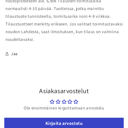
noutopisteeseen alk. 6,90€ Tilausten toimitusaika
normaalisti 4-10 päivää. Tuotteissa, jotka mainittu
tilaustuote tunnisteella, toimitusaika noin 4-8 viikkoa.
Tilaustuotteet merkitty erikseen. Jos valitset toimitustavaksi
noudon Lahdesta, saat ilmoituksen, kun tilaus on valmiina
noudettavaksi.
Jaa
Asiakasarvostelut
Ole ensimmäinen kirjoittamaan arvostelu
Kirjoita arvostelu