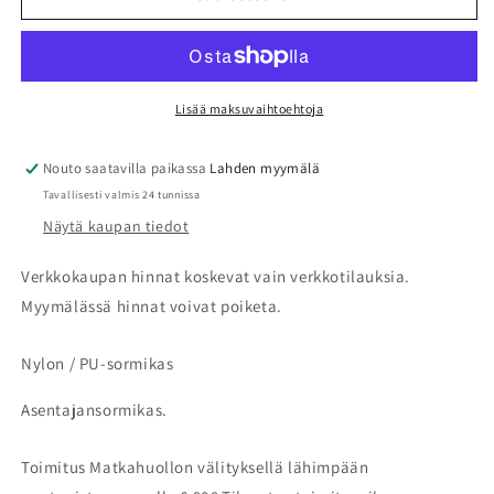
PU-
PU-
sormikas
sormikas
Asentajansormikas
Asentajansormikas
määrää
määrää
Lisää maksuvaihtoehtoja
Nouto saatavilla paikassa
Lahden myymälä
Tavallisesti valmis 24 tunnissa
Näytä kaupan tiedot
Verkkokaupan hinnat koskevat vain verkkotilauksia.
Myymälässä hinnat voivat poiketa.
Nylon / PU-sormikas
Asentajansormikas.
Toimitus Matkahuollon välityksellä lähimpään